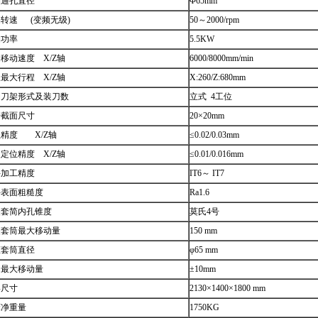
轴通孔直径
Φ65mm
转速 (变频无级)
50～2000/rpm
轴功率
5.5KW
移动速度 X/Z轴
6000/8000mm/min
最大行程 X/Z轴
X:260/Z:680mm
动刀架形式及装刀数
立式 4工位
杆截面尺寸
20×20mm
度 X/Z轴
≤0.02/0.03mm
定位精度 X/Z轴
≤0.01/0.016mm
件加工精度
IT6～ IT7
件表面粗糙度
Ra1.6
尖套简内孔锥度
莫氏4号
尖套筒最大移动量
150 mm
座套筒直径
φ65 mm
向最大移动量
±10mm
形尺寸
2130×1400×1800 mm
床净重量
1750KG