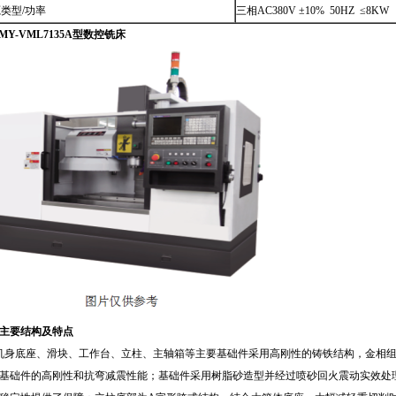
类型/功率
三相AC380V ±10% 50HZ ≤8KW
MY
-VML7135A型数控铣床
主要结构及特点
机身底座、滑块、工作台、立柱、主轴箱等主要基础件采用高刚性的铸铁结构，金相
基础件的高刚性和抗弯减震性能；基础件采用树脂砂造型并经过喷砂回火震动实效处