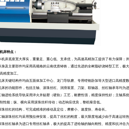
机床特点：
本机床底座宽大厚实，重量足、重心低、支承优，为高速高精加工提供了有力保障；
床身及主要部件均采用高规格的云南优质铸铁，通过先进的全树脂砂浇铸型工艺，极
高精度加工。
机床关键结构件均由五面体加工中心、龙门导轨磨、专用镗铣卧加等大型进口高精度
机床的功能部件，包括主轴、滚珠丝杠、润滑装置、刀架、联轴器、丝杠轴承等均为进
二轴进给系统导轨采用淬火并贴塑（硬轨）工艺，耐磨性强，精度保持性好；主轴系
削性能；纵、横向采用滚珠丝杆传动；动态响应优良，整机噪音低。
滚珠丝杠的结构，可完成精准的移动及定位，摩擦小、速度快、寿命长。
二轴滚珠丝杠均采用预拉伸安装，提高了丝杠的刚度，最大限度地减少由于高速运转
滚珠丝杠轴承为进口专用丝杠轴承，极大的提高了进给轴的轴向刚性、精度和抗冲击