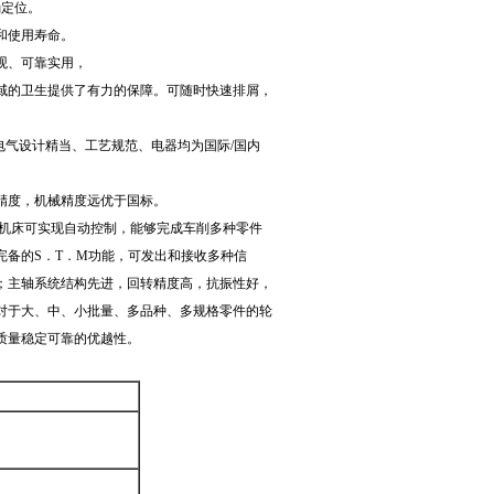
确定位。
和使用寿命。
观、可靠实用，
域的卫生提供了有力的保障。可随时快速排屑，
电气设计精当、工艺规范、电器均为国际/国内
精度，机械精度远优于国标。
该机床可实现自动控制，能够完成车削多种零件
备的S．T．M功能，可发出和接收多种信
；主轴系统结构先进，回转精度高，抗振性好，
对于大、中、小批量、多品种、多规格零件的轮
质量稳定可靠的优越性。