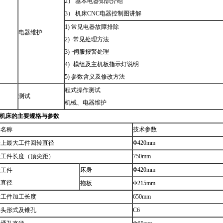
2） 基本电器知识介绍
3） 机床CNC电器控制图讲解
1) 常见电器故障排除
电器维护
2) ·常见处理方法
3) ·伺服报警处理
4) ·模组及主机板指示灯说明
5) 参数含义及修改方法
程式操作测试
测试
机械、电器维护
机床的主要规格与参数
术名称
技术参数
身上最大工件回转直径
Φ420mm
大工件长度（顶尖距）
750mm
床身
Φ420mm
大工件
工直径
拖板
Φ215mm
大工件加工长度
650mm
轴头形式及锥孔
C6