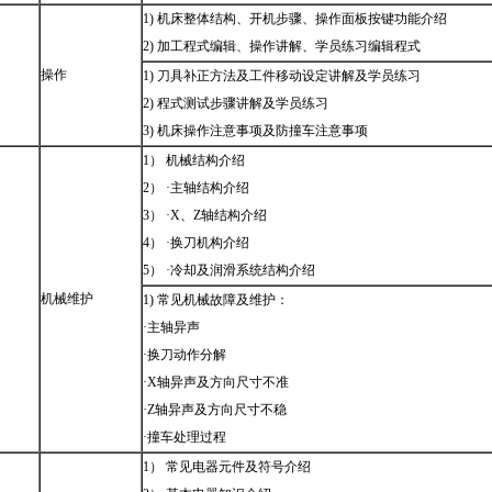
1) 机床整体结构、开机步骤、操作面板按键功能介绍
2) 加工程式编辑、操作讲解、学员练习编辑程式
操作
1) 刀具补正方法及工件移动设定讲解及学员练习
2) 程式测试步骤讲解及学员练习
3) 机床操作注意事项及防撞车注意事项
1） 机械结构介绍
2） ·主轴结构介绍
3） ·X、Z轴结构介绍
4） ·换刀机构介绍
5） ·冷却及润滑系统结构介绍
机械维护
1) 常见机械故障及维护：
·主轴异声
·换刀动作分解
·X轴异声及方向尺寸不准
·Z轴异声及方向尺寸不稳
·撞车处理过程
1） 常见电器元件及符号介绍