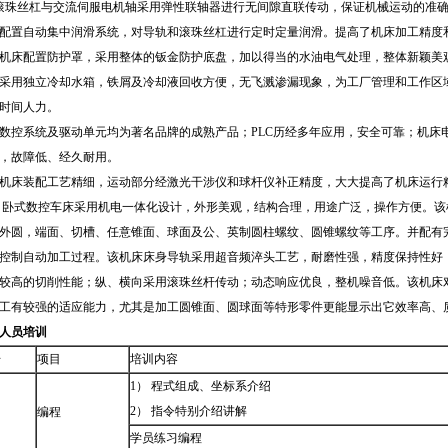
滚珠丝杠与交流伺服电机轴采用弹性联轴器进行无间隙直联传动，保证机械运动的准
、配置自动集中润滑系统，对导轨和滚珠丝杠进行定时定量润滑。提高了机床加工精度
、机床配置防护罩，采用整体的钣金防护底盘，加以得当的水油电气处理，整体新颖美
、采用独立冷却水箱，铁屑及冷却液回收方便，无飞溅渗漏现象，为工厂管理和工作区
时间人力。
、数控系统及驱动单元均为著名品牌的成熟产品；PLC历经多年应用，安全可靠；机床
，故障低、经久耐用。
、机床装配工艺精细，运动部分经激光干涉仪和球杆仪补正精度，大大提高了机床运行
、 卧式数控车床采用机电一体化设计，外形美观，结构合理，用途广泛，操作方便。
外圆，端面、切槽、任意锥面、球面及公、英制圆柱螺纹、圆锥螺纹等工序。并配有完
控制自动加工过程。该机床床身导轨采用超音频淬头工艺，耐磨性强，精度保持性好
较高的切削性能；纵、横向采用滚珠丝杆传动；动态响应优良，整机噪音低。该机床
工有较强的适应能力，尤其是加工圆锥面、圆球面等特形零件更能显示出它效率高、
人员培训
号
项目
培训内容
1） 程式组成、坐标系介绍
2） 指令特别介绍讲解
编程
学员练习编程