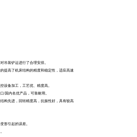
并对吊装铲运进行了合理安排。
大的提高了机床结构的精度和稳定性，适应高速
数控设备加工，工艺优、精度高。
口/国内名优产品，可靠耐用。
统结构先进，回转精度高，抗振性好，具有较高
热变形引起的误差。
力。